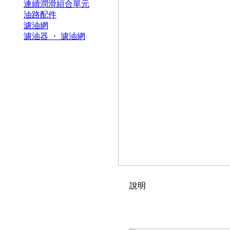
連續潤滑組合單元
油路配件
濾油網
濾油器 ・ 濾油網
說明