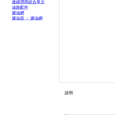
連續潤滑組合單元
油路配件
濾油網
濾油器 ・ 濾油網
說明