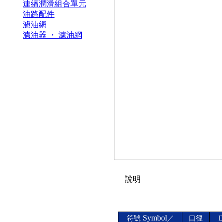
連續潤滑組合單元
油路配件
濾油網
濾油器 ・ 濾油網
說明
Symbol
符號
／
口徑