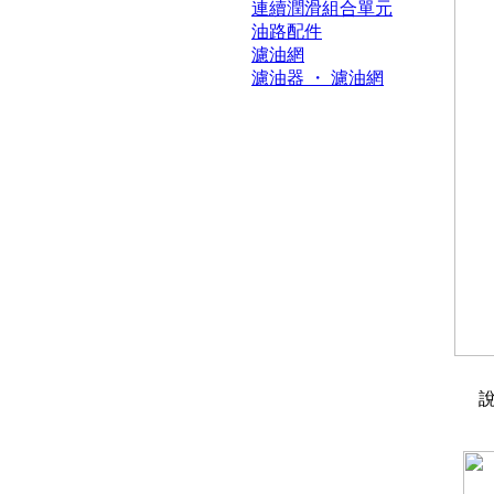
連續潤滑組合單元
油路配件
濾油網
濾油器 ・ 濾油網
說