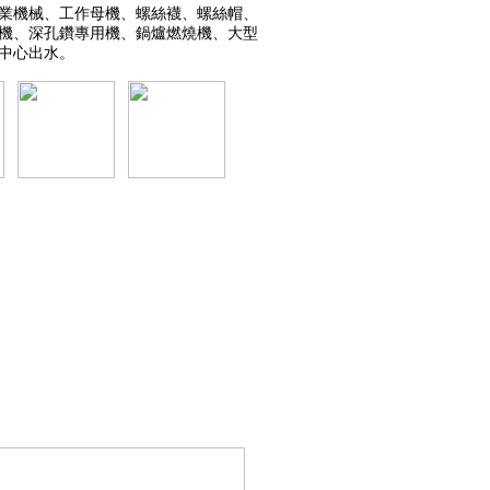
業機械、工作母機、螺絲襪、螺絲帽、
機、深孔鑽專用機、鍋爐燃燒機、大型
中心出水。