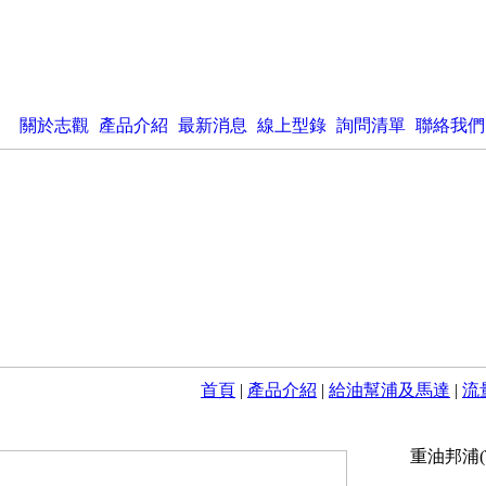
關於志觀
產品介紹
最新消息
線上型錄
詢問清單
聯絡我們
首頁
|
產品介紹
|
給油幫浦及馬達
|
流量
重油邦浦(T