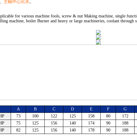
、
主軸中心出水
。
plicable for various machine fools, screw & nut Making machine, single functi
illing machine, boiler Burner and heavy or large machineries, coolant through s
A
B
C
D
E
F
G
HP
73
100
122
125
158
80
172
HP
75
125
156
140
174
90
188
HP
82
125
156
140
178
90
188