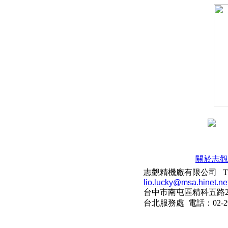
關於志觀
志觀精機廠有限公司 TEL：88
lio.lucky@msa.hinet.ne
台中市南屯區精科五路2
台北服務處 電話：02-299