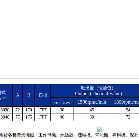
吐出量（理論值）
型式
Output (Theorial Value)
A
B
口徑
ype
3
1500rpme/min
1800rpme/m
cm
/rev
-3030
72
170
1”PT
30
45
54
-3040
77
175
1”PT
40
60
72
用於各種產業機械、工作母機、螺絲襪、螺帽機、單能機、專用機、深孔