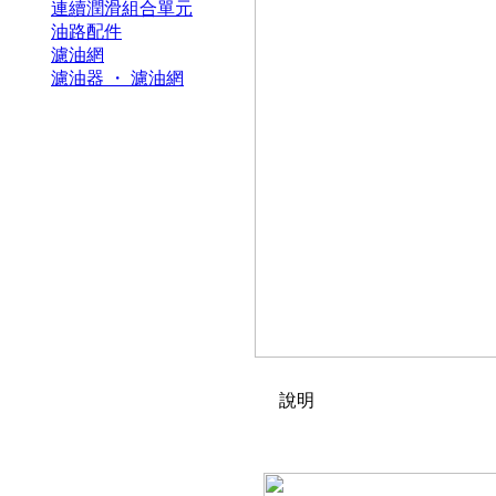
連續潤滑組合單元
油路配件
濾油網
濾油器 ・ 濾油網
說明