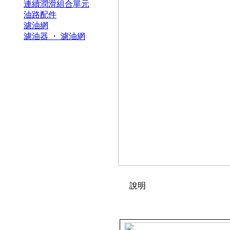
連續潤滑組合單元
油路配件
濾油網
濾油器 ・ 濾油網
說明