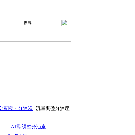
分配閥・分油器
| 流量調整分油座
AT型調整分油座