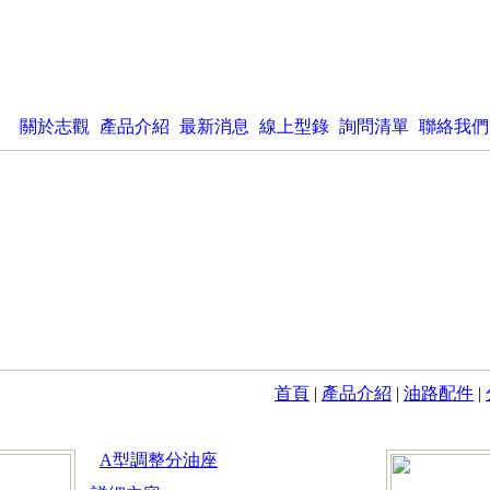
關於志觀
產品介紹
最新消息
線上型錄
詢問清單
聯絡我們
首頁
|
產品介紹
|
油路配件
|
A型調整分油座