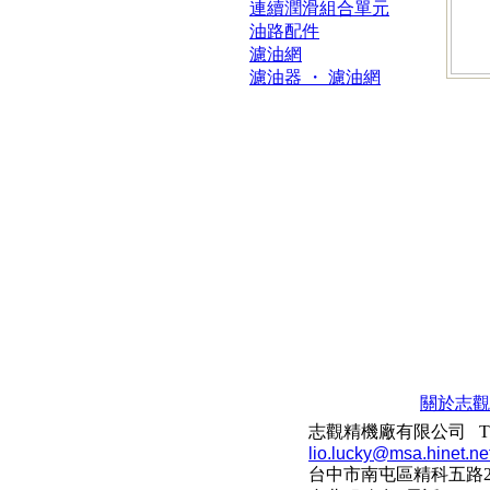
連續潤滑組合單元
油路配件
濾油網
濾油器 ・ 濾油網
關於志觀
志觀精機廠有限公司 TEL：88
lio.lucky@msa.hinet.ne
台中市南屯區精科五路2