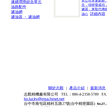
本公司本著創新
連續潤滑組合單元
念，頃研發成功
油路配件
濾器，來取代傳
濾油網
詳細內容
油心
濾油器 ・ 濾油網
關於志觀
|
產品介紹
|
最新消息
志觀精機廠有限公司 TEL：886-4-2358-5789 FAX：
lio.lucky@msa.hinet.net
台中市南屯區精科五路27號(台中精密園區)
No.27, 